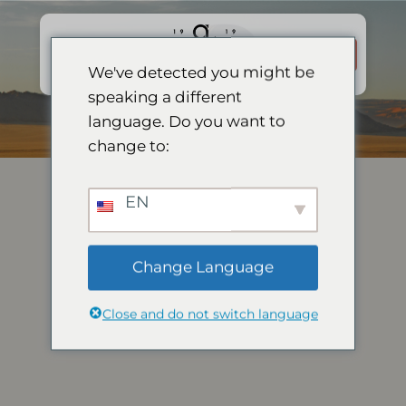
Skip
to
अभी
content
बुक करें
We've detected you might be
speaking a different
language. Do you want to
change to:
EN
Change Language
Close and do not switch language