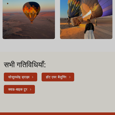
सभी गतिविधियाँ:
सोसुस्व्लेइ ड्राइव
हॉट एयर बैलूनिंग
क्वाड-बाइक टूर