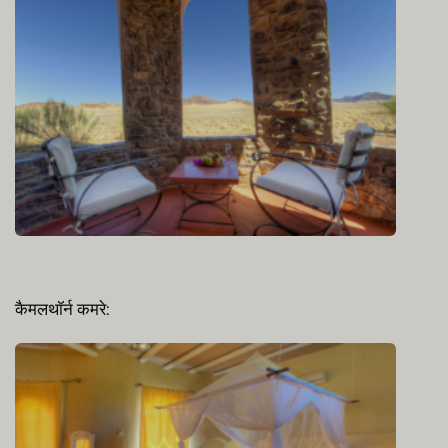
कैमलथॉर्न कमरे: