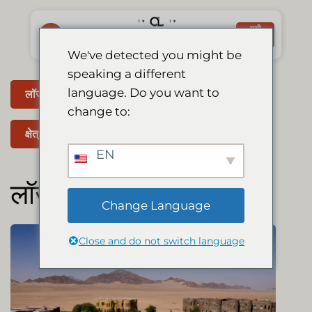
Skip
to
अभी
बुक करें
content
We've detected you might be
speaking a different
language. Do you want to
लॉज
कमरा
रेस्टोरेंट
स्पा
change to:
क्षेत्र एवं गतिविधियाँ
स्पेशल
EN
लॉज
Change Language
Close and do not switch language