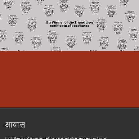
आवास
Le Mirage Sossusvlei is one of the most unique