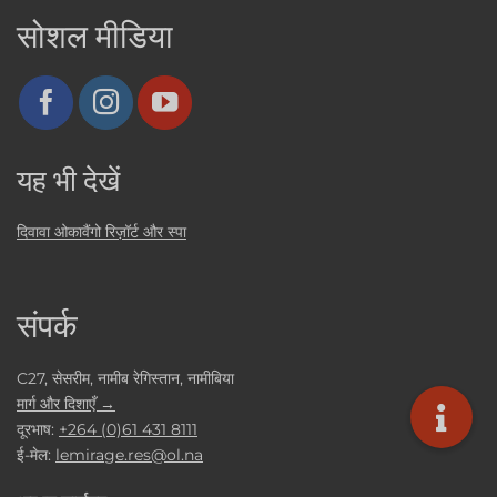
सोशल मीडिया
यह भी देखें
दिवावा ओकावैंगो रिज़ॉर्ट और स्पा
संपर्क
C27, सेसरीम, नामीब रेगिस्तान, नामीबिया
मार्ग और दिशाएँ →
दूरभाष:
+264 (0)61 431 8111
ई-मेल:
lemirage.res@ol.na