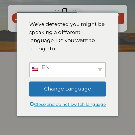
Salta
ai
PRENOTA
contenuti
ORA
We've detected you might be
speaking a different
language. Do you want to
change to:
EN
Change Language
Close and do not switch language