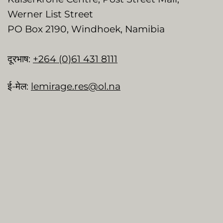
Werner List Street
PO Box 2190, Windhoek, Namibia
दूरभाष:
+264 (0)61 431 8111
ई-मेल:
lemirage.res@ol.na