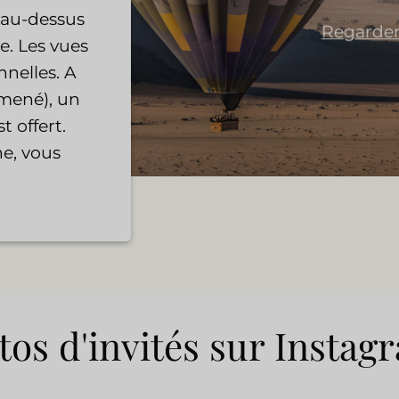
t au-dessus
Regarder
. Les vues
nnelles. A
mmené), un
 offert.
e, vous
os d'invités sur Instag