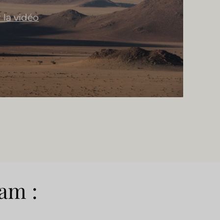
 la vidéo
ram :