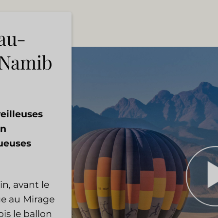
 au-
 Namib
eilleuses
en
ueuses
n, avant le
rge au Mirage
ois le ballon