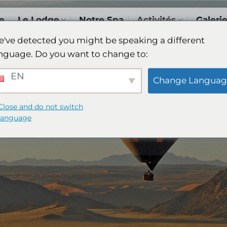
e
Le Lodge
Notre Spa
Activités
Galeri
've detected you might be speaking a different
nguage. Do you want to change to:
EN
Change Languag
Close and do not switch
language