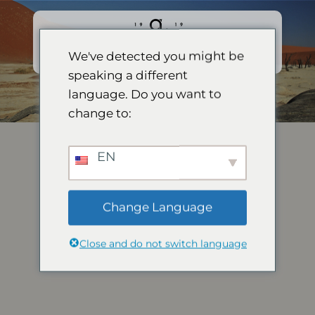
跳
到
立即
内
预订
We've detected you might be
容
speaking a different
language. Do you want to
change to:
EN
Change Language
Close and do not switch language