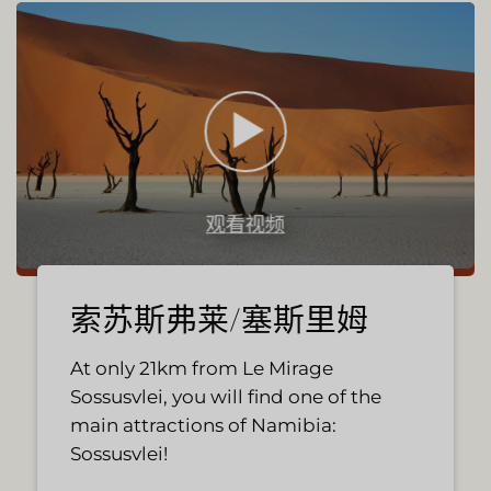
观看视频
索苏斯弗莱/塞斯里姆
At only 21km from Le Mirage
Sossusvlei, you will find one of the
main attractions of Namibia:
Sossusvlei!