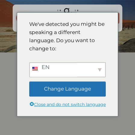
Skip
to
BOKA
content
NU
We've detected you might be
speaking a different
language. Do you want to
change to:
EN
Change Language
Close and do not switch language