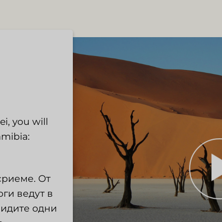
i, you will
amibia:
сриеме. От
ги ведут в
видите одни