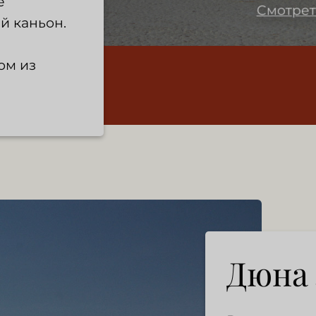
е
Смотрет
й каньон.
ом из
Дюна 