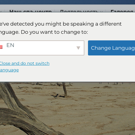
Наш спа-центр
Деятельность
Галерея
've detected you might be speaking a different
nguage. Do you want to change to:
EN
Change Languag
Close and do not switch
language