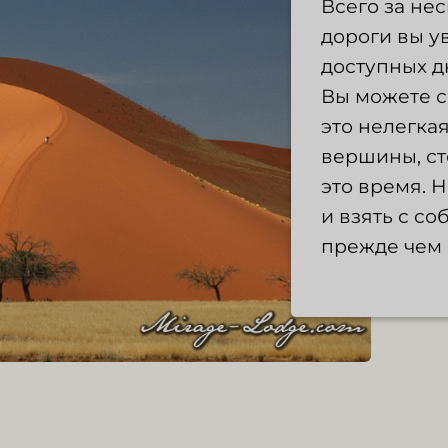
Всего за не
дороги вы у
доступных д
Вы можете с
это нелегка
вершины, ст
это время. 
и взять с со
прежде чем 