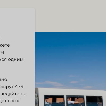
а
жете
ем
ься одним
чно
ршрут 4×4
Следуйте по
ет вас к