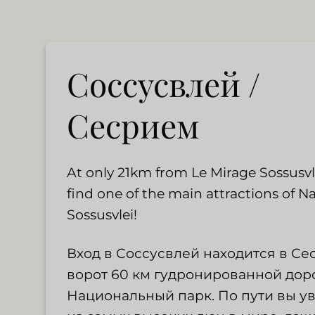
Соссусвлей /
Сесрием
At only 21km from Le Mirage Sossusvle
find one of the main attractions of N
Sossusvlei!
Вход в Соссусвлей находится в Се
ворот 60 км гудронированной доро
Национальный парк. По пути вы у