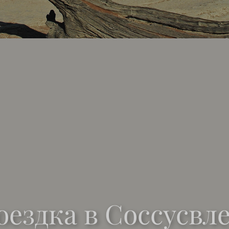
оездка в Соссусвле