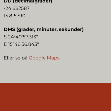
DD (decimalgrader)
-24.682587
15.815790
DMS (grader, minuter, sekunder)
S 24°40'57.313″
E 15°48'56.843″
Eller se på
Google Maps