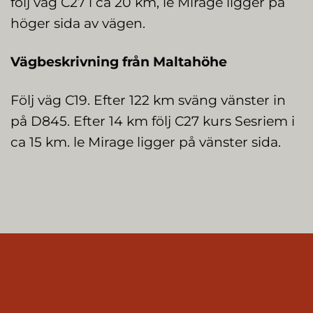
följ väg C27 i ca 20 km, le Mirage ligger på
höger sida av vägen.
Vägbeskrivning från Maltahöhe
Följ väg C19. Efter 122 km sväng vänster in
på D845. Efter 14 km följ C27 kurs Sesriem i
ca 15 km. le Mirage ligger på vänster sida.