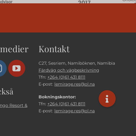
 medier
Kontakt
C27, Sesriem, Namiböknen, Namibia
Färdväg och vägbeskrivning
Tfn:
+264 (0)61 431 8111
E-post:
lemirage.res@ol.na
ckså
Bokningskontor:
Tfn:
+264 (0)61 431 8111
ngo Resort &
E-post:
lemirage.res@ol.na