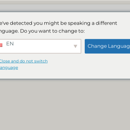
e
Vårt spa
Aktiviteter
Galleri
Bokning
've detected you might be speaking a different
nguage. Do you want to change to:
EN
Change Languag
Close and do not switch
language