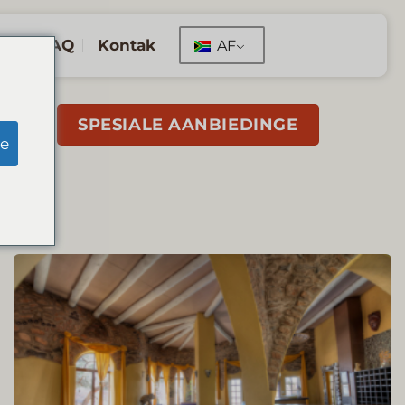
g
FAQ
Kontak
AF
TE
SPESIALE AANBIEDINGE
e