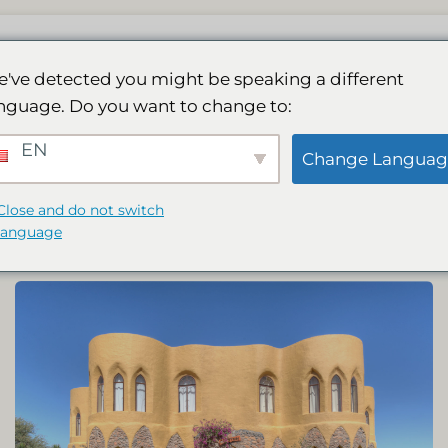
Ons Spa
Aktiwiteite
Galery
Besprekin
've detected you might be speaking a different
nguage. Do you want to change to:
RANT
SPA
GEBIED EN AKTIWITEI
EN
Change Languag
Close and do not switch
language