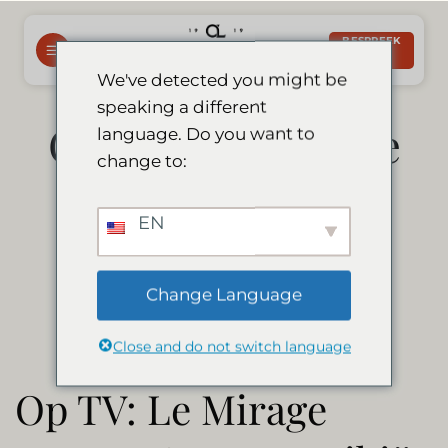
Slaan
oor
BESPREEK
NOU
na
We've detected you might be
inhoud
speaking a different
Op TV: Le Mirage
language. Do you want to
change to:
Resort & Spa
EN
Namibië
Change Language
Close and do not switch language
Op TV: Le Mirage