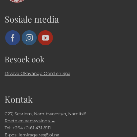
Sosiale media
Besoek ook
Divava Okavango Oord en Spa
Kontak
C27, Sesriem, Namibwoestyn, Namibië
Roete en aanwysings →
Tel:
+264 (0)61 431 8111
E-pos:
lemirage.res@ol.na