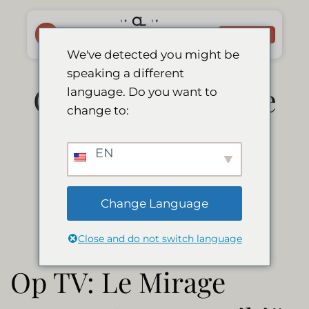
Passer
au
RÉSERVER
contenu
We've detected you might be
speaking a different
Op TV: Le Mirage
language. Do you want to
change to:
Resort & Spa
EN
Namibië
Change Language
Close and do not switch language
Op TV: Le Mirage