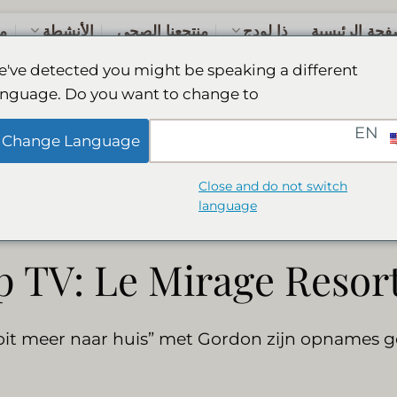
فحة الرئيسية
ذا لودج
منتجعنا الصحي
الأنشطة
م
've detected you might be speaking a different
anguage. Do you want to change to:
 Mirage Resort & S
EN
Change Language
Close and do not switch
language
 TV: Le Mirage Resor
t meer naar huis” met Gordon zijn opnames gem