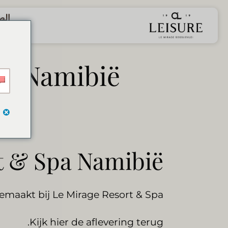
خطي
الص
لمحتوى
pa Namibië
t & Spa Namibië
aakt bij Le Mirage Resort & Spa.
Kijk hier de aflevering terug.