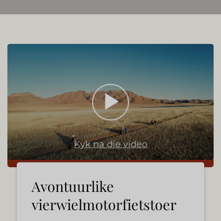
Kyk na die video
Avontuurlike
vierwielmotorfietstoer