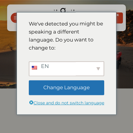
Slaan
oor
BESPREEK
na
NOU
We've detected you might be
inhoud
speaking a different
language. Do you want to
change to:
EN
Change Language
Close and do not switch language