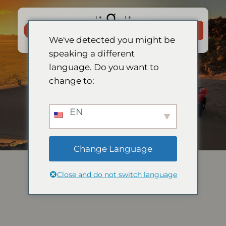
Skip
to
VARAA
content
NYT
We've detected you might be
speaking a different
language. Do you want to
change to:
EN
Change Language
Close and do not switch language