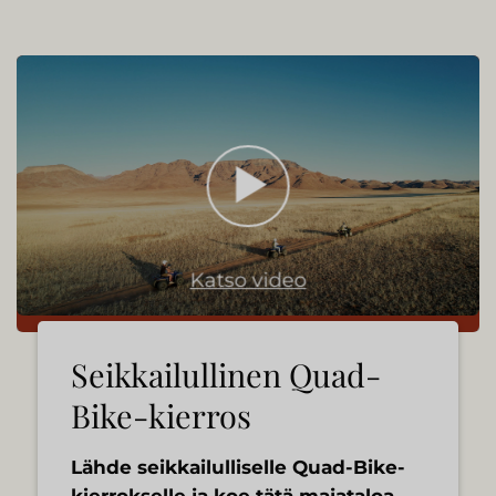
Katso video
Seikkailullinen Quad-
Bike-kierros
Lähde seikkailulliselle Quad-Bike-
kierrokselle ja koe tätä majataloa