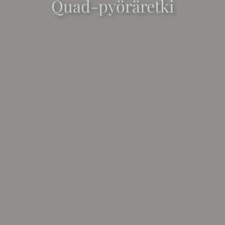
Quad-pyöräretki