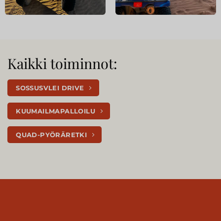
Kaikki toiminnot:
SOSSUSVLEI DRIVE
KUUMAILMAPALLOILU
QUAD-PYÖRÄRETKI