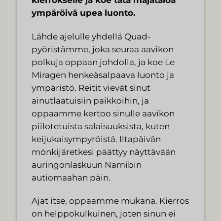
ympäröivä upea luonto.
Lähde ajelulle yhdellä Quad-
pyöristämme, joka seuraa aavikon
polkuja oppaan johdolla, ja koe Le
Miragen henkeäsalpaava luonto ja
ympäristö. Reitit vievät sinut
ainutlaatuisiin paikkoihin, ja
oppaamme kertoo sinulle aavikon
piilotetuista salaisuuksista, kuten
keijukaisympyröistä. Iltapäivän
mönkijäretkesi päättyy näyttävään
auringonlaskuun Namibin
autiomaahan päin.
Ajat itse, oppaamme mukana. Kierros
on helppokulkuinen, joten sinun ei