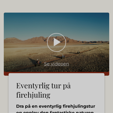
Se videoen
Eventyrlig tur på
firehjuling
Dra på en eventyrlig firehjulingstur
og opplev den fantastiske naturen