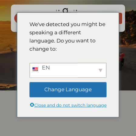
Skip
to
BESTILL
content
NÅ
We've detected you might be
speaking a different
language. Do you want to
change to:
EN
Change Language
Close and do not switch language