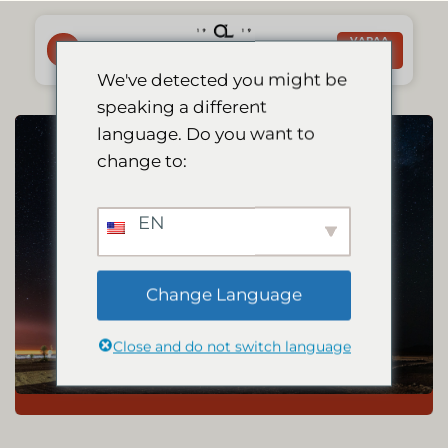
Skip
to
VARAA
NYT
content
We've detected you might be
speaking a different
language. Do you want to
change to:
EN
Change Language
Close and do not switch language
Katso video