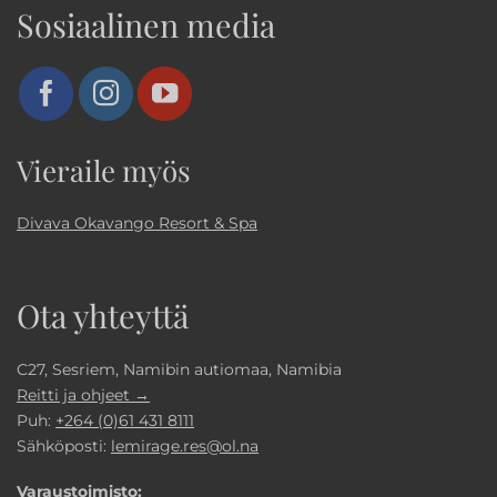
Sosiaalinen media
Vieraile myös
Divava Okavango Resort & Spa
Ota yhteyttä
C27, Sesriem, Namibin autiomaa, Namibia
Reitti ja ohjeet →
Puh:
+264 (0)61 431 8111
Sähköposti:
lemirage.res@ol.na
Varaustoimisto: