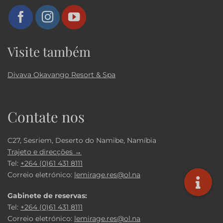
Visite também
Divava Okavango Resort & Spa
Contate nos
C27, Sesriem, Deserto do Namibe, Namíbia
Trajeto e direcções →
Tel:
+264 (0)61 431 8111
Correio eletrónico:
lemirage.res@ol.na
Gabinete de reservas:
Tel:
+264 (0)61 431 8111
Correio eletrónico:
lemirage.res@ol.na