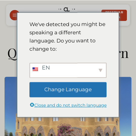
Saltar
para
RESERVAR
AGORA
o
We've detected you might be
conteúdo
speaking a different
language. Do you want to
Quartos Camelthorn
change to:
EN
Change Language
Close and do not switch language