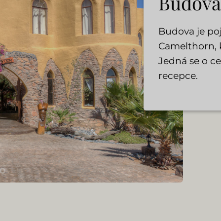
Budova
Budova je p
Camelthorn, k
Jedná se o ce
recepce.