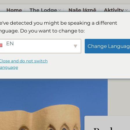
Home
The Lodge
Naše lázně
Aktivity
've detected you might be speaking a different
nguage. Do you want to change to:
EN
Pokoje Camelthorn
Change Languag
Close and do not switch
language