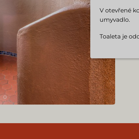
V otevřené ko
umyvadlo.
Toaleta je od