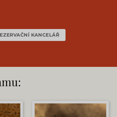
REZERVAČNÍ KANCELÁŘ
ramu: