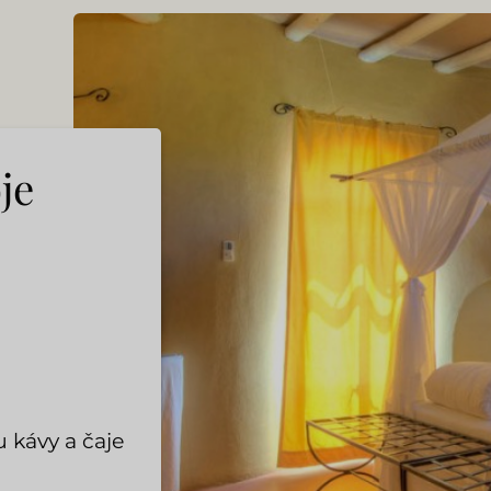
je
u kávy a čaje