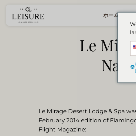
Skip
to
ホーム
ロ
content
We
la
Le Mira
Nami
Le Mirage Desert Lodge & Spa was
February 2014 edition of Flamingo
Flight Magazine: