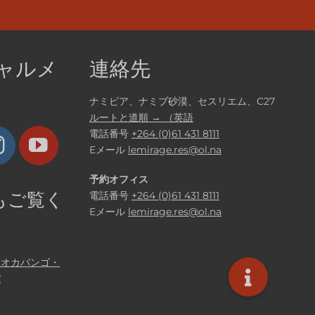
ャルメ
連絡先
ナミビア、ナミブ砂漠、セスリエム、C27
ルートと道順 → （英語
電話番号
+264 (0)61 431 8111
Eメール
lemirage.res@ol.na
予約オフィス
もご覧く
電話番号
+264 (0)61 431 8111
Eメール
lemirage.res@ol.na
・オカバンゴ・
パ