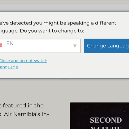
ッジ
スパ
活動内容
ギャラリー
予約
よ
've detected you might be speaking a different
nguage. Do you want to change to:
ge featured in Flami
EN
Change Languag
bia’s In-Flight Mag
Close and do not switch
language
 featured in the
; Air Namibia’s In-