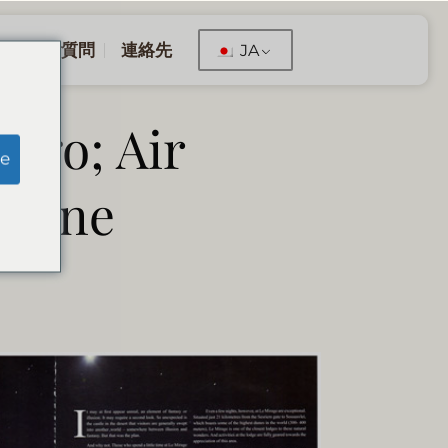
くあるご質問
連絡先
JA
ngo; Air
e
azine