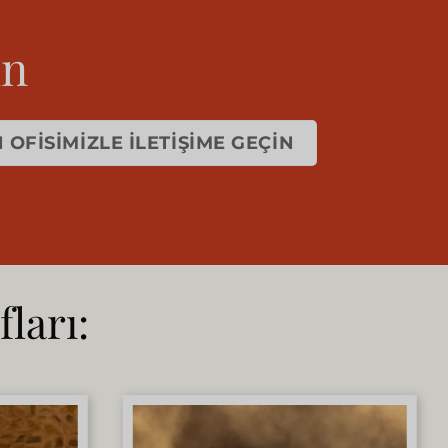
ın
OFISIMIZLE İLETIŞIME GEÇIN
ları: