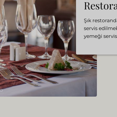
Restor
Şık restorand
servis edilme
yemeği servis