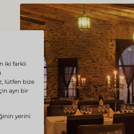
iki farklı
ü
, lütfen bize
in ayrı bir
inin yerini