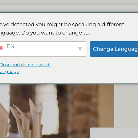
Spamız
Faaliyetler
Galeri
Rezervasyo
've detected you might be speaking a different
nguage. Do you want to change to:
EN
z: Uluslararası mutfak
Change Languag
Close and do not switch
language