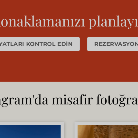
onaklamanızı planlay
YATLARI KONTROL EDIN
REZERVASYON 
agram'da misafir fotoğraf