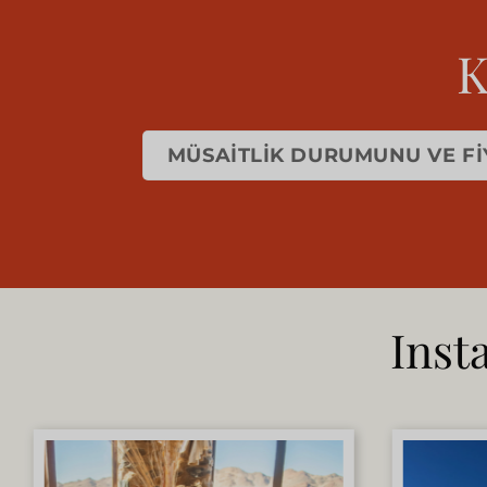
K
MÜSAITLIK DURUMUNU VE FI
Inst