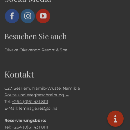
Besuchen Sie auch
Divava Okavango Resort & Spa
Kontakt
C27, Sesriem, Namib-Wüste, Namibia
Route und Wegbeschreibung →
Tel:
+264 (0)61 431 8111
E-Mail:
lemirage.res@ol.na
Reservierungsbüro:
Tel:
+264 (0)61 431 8111