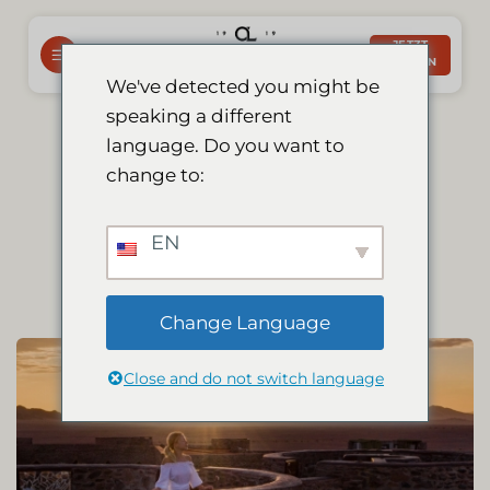
Zum
Inhalt
JETZT
BUCHEN
springen
We've detected you might be
speaking a different
language. Do you want to
Add-on: Schlafen
change to:
unter die sterne
EN
Change Language
Close and do not switch language